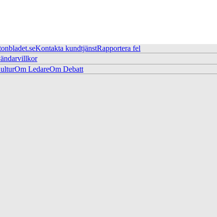
tonbladet.se
Kontakta kundtjänst
Rapportera fel
ändarvillkor
ltur
Om Ledare
Om Debatt