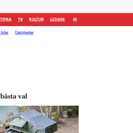
TIPSA
TV
KULTUR
LEDARE
bilar
Däcktester
 bästa val