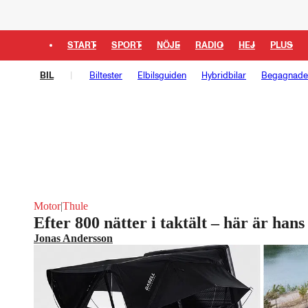
START
SPORT
NÖJE
RADIO
HEJ
PLUS
BIL
Biltester
Elbilsguiden
Hybridbilar
Begagnade 
Motor
|
Thule
Efter 800 nätter i taktält – här är hans
Jonas Andersson