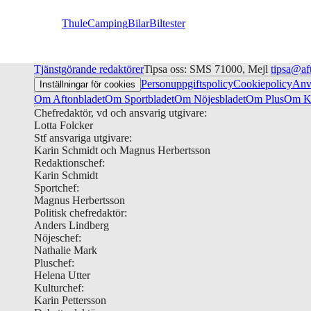
Thule
Camping
Bilar
Biltester
Tjänstgörande redaktörer
Tipsa oss: SMS 71000, Mejl
tipsa@af
Personuppgiftspolicy
Cookiepolicy
Anv
Inställningar för cookies
Om Aftonbladet
Om Sportbladet
Om Nöjesbladet
Om Plus
Om Ku
Chefredaktör, vd och ansvarig utgivare:
Lotta Folcker
Stf ansvariga utgivare:
Karin Schmidt och Magnus Herbertsson
Redaktionschef:
Karin Schmidt
Sportchef:
Magnus Herbertsson
Politisk chefredaktör:
Anders Lindberg
Nöjeschef:
Nathalie Mark
Pluschef:
Helena Utter
Kulturchef:
Karin Pettersson