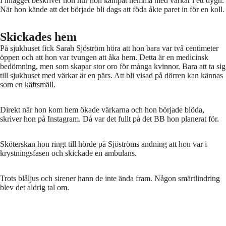
I inlägget beskriver hon hur hon kämpat hemma med värkar i ett dygn.
När hon kände att det började bli dags att föda åkte paret in för en koll.
Skickades hem
På sjukhuset fick Sarah Sjöström höra att hon bara var två centimeter
öppen och att hon var tvungen att åka hem. Detta är en medicinsk
bedömning, men som skapar stor oro för många kvinnor. Bara att ta sig
till sjukhuset med värkar är en pärs. Att bli visad på dörren kan kännas
som en käftsmäll.
Direkt när hon kom hem ökade värkarna och hon började blöda,
skriver hon på Instagram. Då var det fullt på det BB hon planerat för.
Sköterskan hon ringt till hörde på Sjöströms andning att hon var i
krystningsfasen och skickade en ambulans.
Trots blåljus och sirener hann de inte ända fram. Någon smärtlindring
blev det aldrig tal om.