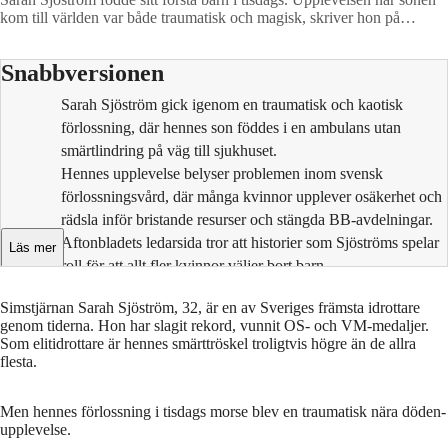
kom till världen var både traumatisk och magisk, skriver hon på
Instagram.
Foto: Skärmdump Instagram
Snabbversionen
Sarah Sjöström gick igenom en traumatisk och kaotisk
förlossning, där hennes son föddes i en ambulans utan
smärtlindring på väg till sjukhuset.
Hennes upplevelse belyser problemen inom svensk
förlossningsvård, där många kvinnor upplever osäkerhet och
rädsla inför bristande resurser och stängda BB-avdelningar.
Aftonbladets ledarsida tror att historier som Sjöströms spelar
Läs mer
roll för att allt fler kvinnor väljer bort barn.
Simstjärnan Sarah Sjöström, 32, är en av Sveriges främsta idrottare
genom tiderna. Hon har slagit rekord, vunnit OS- och VM-medaljer.
Som elitidrottare är hennes smärttröskel troligtvis högre än de allra
flesta.
Men hennes förlossning i tisdags morse blev en traumatisk nära döden-
upplevelse.