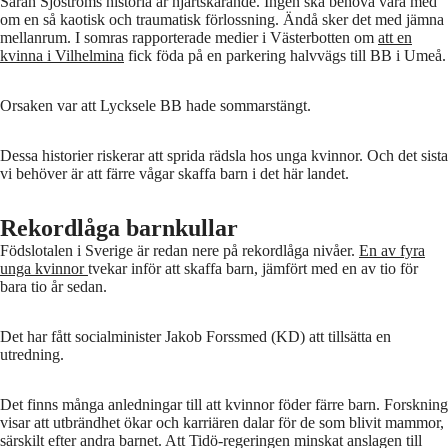
Sarah Sjöströms historia är hjärtskärande. Ingen ska behöva vara med
om en så kaotisk och traumatisk förlossning. Ändå sker det med jämna
mellanrum. I somras rapporterade medier i Västerbotten om
att en
kvinna i Vilhelmina
fick föda på en parkering halvvägs till BB i Umeå.
Orsaken var att Lycksele BB hade sommarstängt.
Dessa historier riskerar att sprida rädsla hos unga kvinnor. Och det sista
vi behöver är att färre vågar skaffa barn i det här landet.
Rekordlåga barnkullar
Födslotalen i Sverige är redan nere på rekordlåga nivåer.
En av fyra
unga kvinnor
tvekar inför att skaffa barn, jämfört med en av tio för
bara tio år sedan.
Det har fått socialminister Jakob Forssmed (KD) att tillsätta en
utredning.
Det finns många anledningar till att kvinnor föder färre barn. Forskning
visar att utbrändhet ökar och karriären dalar för de som blivit mammor,
särskilt efter andra barnet. Att Tidö-regeringen minskat anslagen till