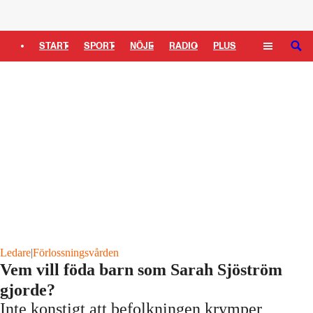
Logga in
START
SPORT
NÖJE
RADIO
PLUS
SÖK
TIPSA
TV
KULTUR
LEDARE
Ledare
|
Förlossningsvården
Vem vill föda barn som Sarah Sjöström
gjorde?
Inte konstigt att befolkningen krymper