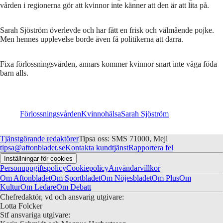
vården i regionerna gör att kvinnor inte känner att den är att lita på.
Sarah Sjöström överlevde och har fått en frisk och välmående pojke.
Men hennes upplevelse borde även få politikerna att darra.
Fixa förlossningsvården, annars kommer kvinnor snart inte våga föda
barn alls.
Förlossningsvården
Kvinnohälsa
Sarah Sjöström
Tjänstgörande redaktörer
Tipsa oss: SMS 71000, Mejl
tipsa@aftonbladet.se
Kontakta kundtjänst
Rapportera fel
Inställningar för cookies
Personuppgiftspolicy
Cookiepolicy
Användarvillkor
Om Aftonbladet
Om Sportbladet
Om Nöjesbladet
Om Plus
Om
Kultur
Om Ledare
Om Debatt
Chefredaktör, vd och ansvarig utgivare:
Lotta Folcker
Stf ansvariga utgivare: