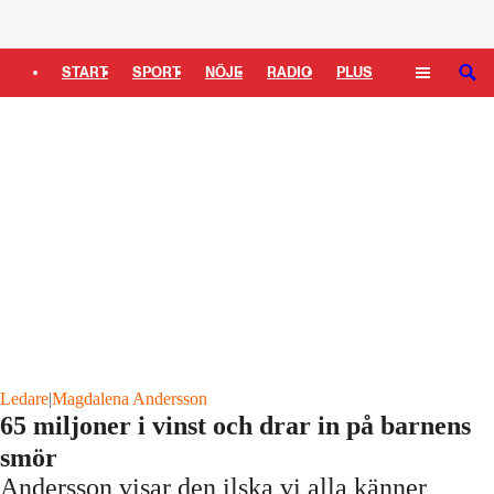
Logga in
START
SPORT
NÖJE
RADIO
PLUS
SÖK
TIPSA
TV
KULTUR
LEDARE
Ledare
|
Magdalena Andersson
65 miljoner i vinst och drar in på barnens
smör
Andersson visar den ilska vi alla känner