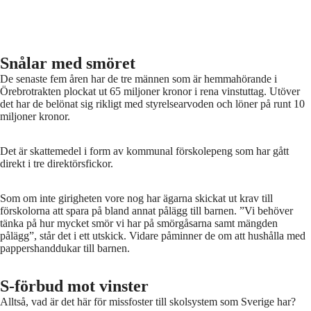
Snålar med smöret
De senaste fem åren har de tre männen som är hemmahörande i
Örebrotrakten plockat ut 65 miljoner kronor i rena vinstuttag. Utöver
det har de belönat sig rikligt med styrelsearvoden och löner på runt 10
miljoner kronor.
Det är skattemedel i form av kommunal förskolepeng som har gått
direkt i tre direktörsfickor.
Som om inte girigheten vore nog har ägarna skickat ut krav till
förskolorna att spara på bland annat pålägg till barnen. ”Vi behöver
tänka på hur mycket smör vi har på smörgåsarna samt mängden
pålägg”, står det i ett utskick. Vidare påminner de om att hushålla med
pappershanddukar till barnen.
S-förbud mot vinster
Alltså, vad är det här för missfoster till skolsystem som Sverige har?