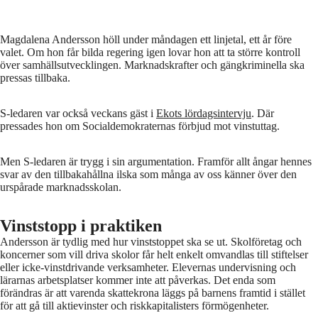
Magdalena Andersson höll under måndagen ett linjetal, ett år före
valet. Om hon får bilda regering igen lovar hon att ta större kontroll
över samhällsutvecklingen. Marknadskrafter och gängkriminella ska
pressas tillbaka.
S-ledaren var också veckans gäst i
Ekots lördagsintervju
. Där
pressades hon om Socialdemokraternas förbjud mot vinstuttag.
Men S-ledaren är trygg i sin argumentation. Framför allt ångar hennes
svar av den tillbakahållna ilska som många av oss känner över den
urspårade marknadsskolan.
Vinststopp i praktiken
Andersson är tydlig med hur vinststoppet ska se ut. Skolföretag och
koncerner som vill driva skolor får helt enkelt omvandlas till stiftelser
eller icke-vinstdrivande verksamheter. Elevernas undervisning och
lärarnas arbetsplatser kommer inte att påverkas. Det enda som
förändras är att varenda skattekrona läggs på barnens framtid i stället
för att gå till aktievinster och riskkapitalisters förmögenheter.