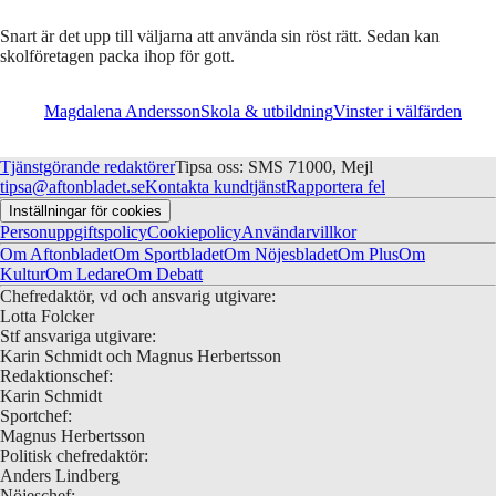
Snart är det upp till väljarna att använda sin röst rätt. Sedan kan
skolföretagen packa ihop för gott.
Magdalena Andersson
Skola & utbildning
Vinster i välfärden
Tjänstgörande redaktörer
Tipsa oss: SMS 71000, Mejl
tipsa@aftonbladet.se
Kontakta kundtjänst
Rapportera fel
Inställningar för cookies
Personuppgiftspolicy
Cookiepolicy
Användarvillkor
Om Aftonbladet
Om Sportbladet
Om Nöjesbladet
Om Plus
Om
Kultur
Om Ledare
Om Debatt
Chefredaktör, vd och ansvarig utgivare:
Lotta Folcker
Stf ansvariga utgivare:
Karin Schmidt och Magnus Herbertsson
Redaktionschef:
Karin Schmidt
Sportchef:
Magnus Herbertsson
Politisk chefredaktör:
Anders Lindberg
Nöjeschef: