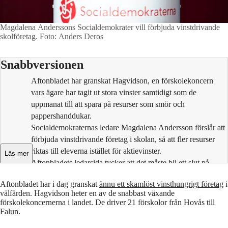
Magdalena Anderssons Socialdemokrater vill förbjuda vinstdrivande
skolföretag.
Foto: Anders Deros
Snabbversionen
Aftonbladet har granskat Hagvidson, en förskolekoncern
vars ägare har tagit ut stora vinster samtidigt som de
uppmanat till att spara på resurser som smör och
pappershanddukar.
Socialdemokraternas ledare Magdalena Andersson förslår att
förbjuda vinstdrivande företag i skolan, så att fler resurser
riktas till eleverna istället för aktievinster.
Läs mer
Aftonbladets ledarsida tycker att det måste bli ett slut på
experimentet med en marknadsskola.
Aftonbladet har i dag granskat
ännu ett skamlöst vinsthungrigt företag
i
välfärden. Hagvidson heter en av de snabbast växande
förskolekoncernerna i landet. De driver 21 förskolor från Hovås till
Falun.