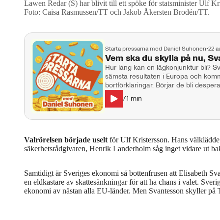
Lawen Redar (S) har blivit till ett spöke för statsminister Ulf 
Foto: Caisa Rasmussen/TT och Jakob Åkersten Brodén/TT.
Starta pressarna med Daniel Suhonen
•
22 a
Vem ska du skylla på nu, S
Hur lång kan en lågkonjunktur bli? S
sämsta resultaten i Europa och komm
bortförklaringar. Börjar de bli despera
opinionen och en ljusning som hela ti
71
min
också om den kommande (valfläsks?)
den nya vänstervågen i USA och En
och Jeremy Corbyns nya parti Your Party. Katalys och Starta pre
tillbaka med första avsnittet för säsongen. Medverkande: Enna G
Jerneck, Elisabeth Lindberg & Danie
Valrörelsen började uselt
för Ulf Kristersson. Hans välklädde 
säkerhetsrådgivaren, Henrik Landerholm såg inget vidare ut bak
Samtidigt är Sveriges ekonomi så bottenfrusen att Elisabeth S
en eldkastare av skattesänkningar för att ha chans i valet. Sver
ekonomi av nästan alla EU-länder. Men Svantesson skyller på