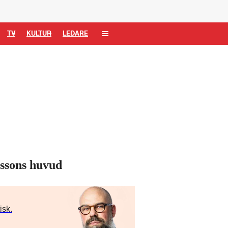
TV
KULTUR
LEDARE
rssons huvud
isk.