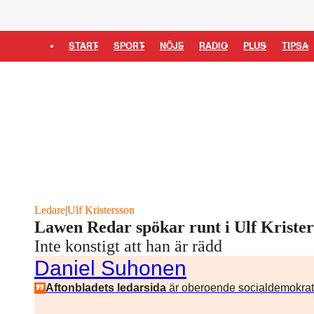
START
SPORT
NÖJE
RADIO
PLUS
TIPSA
Ledare
|
Ulf Kristersson
Lawen Redar spökar runt i Ulf Kriste
Inte konstigt att han är rädd
Daniel Suhonen
Aftonbladets ledarsida
är oberoende socialdemokrat