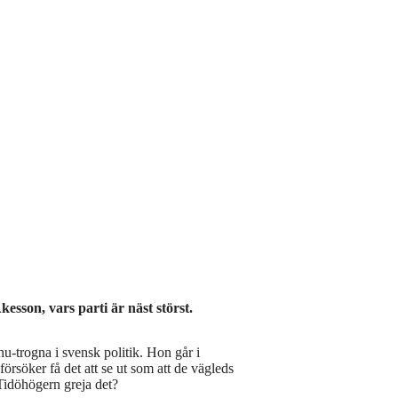
esson, vars parti är näst störst.
u-trogna i svensk politik. Hon går i
örsöker få det att se ut som att de vägleds
 Tidöhögern greja det?