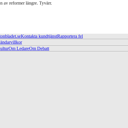
en av reformer längre. Tyvärr.
tonbladet.se
Kontakta kundtjänst
Rapportera fel
ändarvillkor
ltur
Om Ledare
Om Debatt