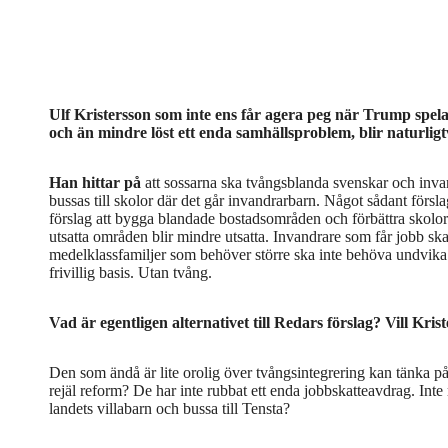
Ulf Kristersson som inte ens får agera peg när Trump spel
och än mindre löst ett enda samhällsproblem, blir naturligt
Han hittar på
att sossarna ska tvångsblanda svenskar och inva
bussas till skolor där det går invandrarbarn. Något sådant försla
förslag att bygga blandade bostadsområden och förbättra skolor
utsatta områden blir mindre utsatta. Invandrare som får jobb ska
medelklassfamiljer som behöver större ska inte behöva undvika 
frivillig basis. Utan tvång.
Vad är egentligen alternativet till Redars förslag? Vill Kri
Den som ändå är lite orolig över tvångsintegrering kan tänka på
rejäl reform? De har inte rubbat ett enda jobbskatteavdrag. Inte 
landets villabarn och bussa till Tensta?