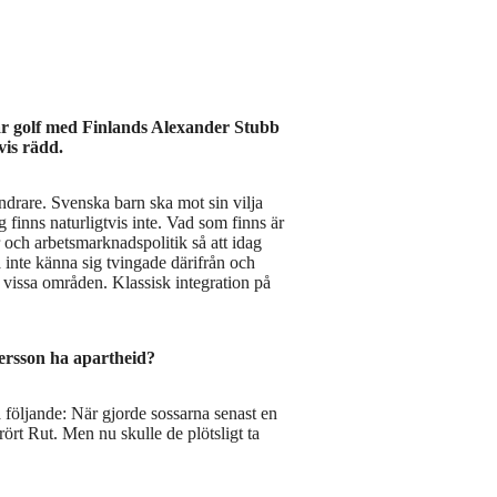
ar golf med Finlands Alexander Stubb
vis rädd.
ndrare. Svenska barn ska mot sin vilja
g finns naturligtvis inte. Vad som finns är
 och arbetsmarknadspolitik så att idag
 inte känna sig tvingade därifrån och
vissa områden. Klassisk integration på
stersson ha apartheid?
 följande: När gjorde sossarna senast en
rört Rut. Men nu skulle de plötsligt ta