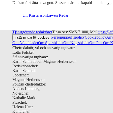
Du kan fortsätta sova gott. Sossarna är inte kapabla till den typ
Ulf Kristersson
Lawen Redar
Tjänstgörande redaktörer
Tipsa oss: SMS 71000, Mejl
tipsa@af
Personuppgiftspolicy
Cookiepolicy
Anv
Inställningar för cookies
Om Aftonbladet
Om Sportbladet
Om Nöjesbladet
Om Plus
Om Ku
Chefredaktör, vd och ansvarig utgivare:
Lotta Folcker
Stf ansvariga utgivare:
Karin Schmidt och Magnus Herbertsson
Redaktionschef:
Karin Schmidt
Sportchef:
Magnus Herbertsson
Politisk chefredaktör:
Anders Lindberg
Nöjeschef:
Nathalie Mark
Pluschef:
Helena Utter
Kulturchef: