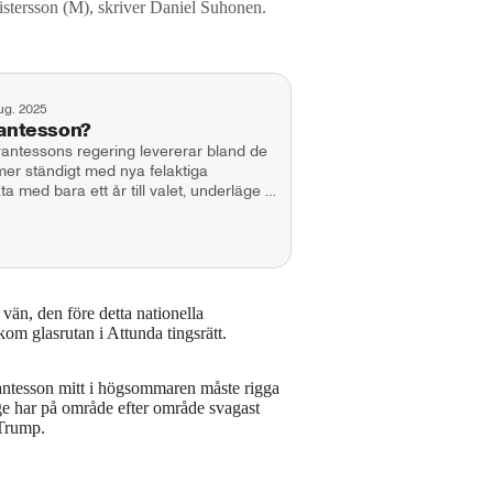
Kristersson (M), skriver Daniel Suhonen.
ug. 2025
vantesson?
vantessons regering levererar bland de
er ständigt med nya felaktiga
ta med bara ett år till valet, underläge i
den skjuts på framtiden? Vi pratar
-budgeten, Northvolts nya ägare och
gland med Zohran Mamdani i New York
ssarna är
erin, Max
l Suhonen.
vän, den före detta nationella
om glasrutan i Attunda tingsrätt.
vantesson mitt i högsommaren måste rigga
ige har på område efter område svagast
 Trump.