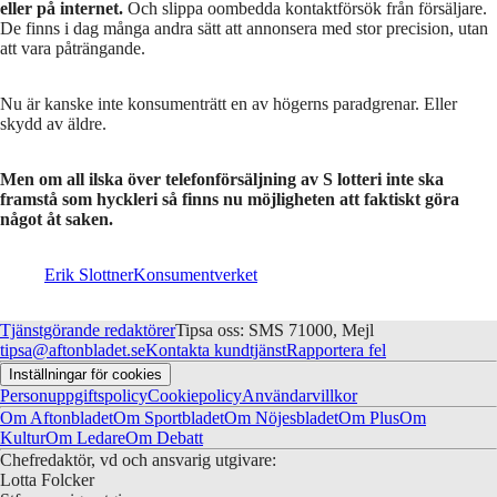
eller på internet.
Och slippa oombedda kontaktförsök från försäljare.
De finns i dag många andra sätt att annonsera med stor precision, utan
att vara påträngande.
Nu är kanske inte konsumenträtt en av högerns paradgrenar. Eller
skydd av äldre.
Men om all ilska över telefonförsäljning av S lotteri inte ska
framstå som hyckleri så finns nu möjligheten att faktiskt göra
något åt saken.
Erik Slottner
Konsumentverket
Tjänstgörande redaktörer
Tipsa oss: SMS 71000, Mejl
tipsa@aftonbladet.se
Kontakta kundtjänst
Rapportera fel
Inställningar för cookies
Personuppgiftspolicy
Cookiepolicy
Användarvillkor
Om Aftonbladet
Om Sportbladet
Om Nöjesbladet
Om Plus
Om
Kultur
Om Ledare
Om Debatt
Chefredaktör, vd och ansvarig utgivare:
Lotta Folcker