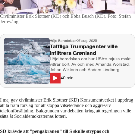
Civilminister Erik Slottner (KD) och Ebba Busch (KD).
Foto: Stefan
Jerrevång
Höjd Beredskap
•
27 aug. 2025
Taffliga Trumpagenter ville
infiltrera Grønland
Höjd beredskap om hur USA:s mjuka makt
vittrar bort. Av och med Amanda Wollstad,
Johan Wiktorin och Anders Lindberg
40
min
I maj gav civilminister Erik Slottner (KD) Konsumentverket i uppdrag
att ta fram förslag för att stoppa vilseledande och aggressiv
telefonförsäljning. Bakgrunden var debatten kring att regeringen ville
sätta åt Socialdemokraternas lotteri.
SD krävde att ”pengakranen” till S skulle strypas och