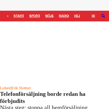
Logga in
START
SPORT
NÖJE
RADIO
HEJ
SÖK
PLUS
TIPSA
TV
KULTUR
LEDARE
Ledare
|
Erik Slottner
Telefonförsäljning borde redan ha
förbjudits
Nästa steg: stoppa all hemförsäljning