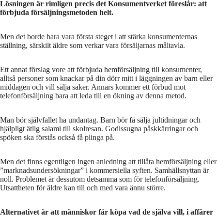
Lösningen är rimligen precis det Konsumentverket föreslår: att
förbjuda försäljningsmetoden helt.
Men det borde bara vara första steget i att stärka konsumenternas
ställning, särskilt äldre som verkar vara försäljarnas måltavla.
Ett annat förslag vore att förbjuda hemförsäljning till konsumenter,
alltså personer som knackar på din dörr mitt i läggningen av barn eller
middagen och vill sälja saker. Annars kommer ett förbud mot
telefonförsäljning bara att leda till en ökning av denna metod.
Man bör självfallet ha undantag. Barn bör få sälja jultidningar och
hjälpligt ätlig salami till skolresan. Godissugna påskkärringar och
spöken ska förstås också få plinga på.
Men det finns egentligen ingen anledning att tillåta hemförsäljning eller
”marknadsundersökningar” i kommersiella syften. Samhällsnyttan är
noll. Problemet är dessutom detsamma som för telefonförsäljning.
Utsattheten för äldre kan till och med vara ännu större.
Alternativet är att människor får köpa vad de själva vill, i affärer