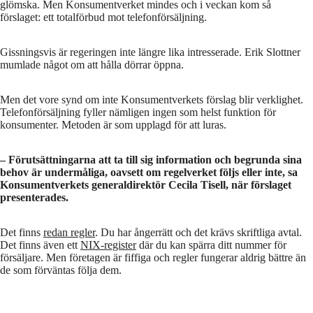
glömska. Men Konsumentverket mindes och i veckan kom så
förslaget: ett totalförbud mot telefonförsäljning.
Gissningsvis är regeringen inte längre lika intresserade. Erik Slottner
mumlade något om att hålla dörrar öppna.
Men det vore synd om inte Konsumentverkets förslag blir verklighet.
Telefonförsäljning fyller nämligen ingen som helst funktion för
konsumenter. Metoden är som upplagd för att luras.
– Förutsättningarna att ta till sig information och begrunda sina
behov är undermåliga, oavsett om regelverket följs eller inte, sa
Konsumentverkets generaldirektör Cecila Tisell, när förslaget
presenterades.
Det finns
redan regler
. Du har ångerrätt och det krävs skriftliga avtal.
Det finns även ett
NIX-register
där du kan spärra ditt nummer för
försäljare. Men företagen är fiffiga och regler fungerar aldrig bättre än
de som förväntas följa dem.