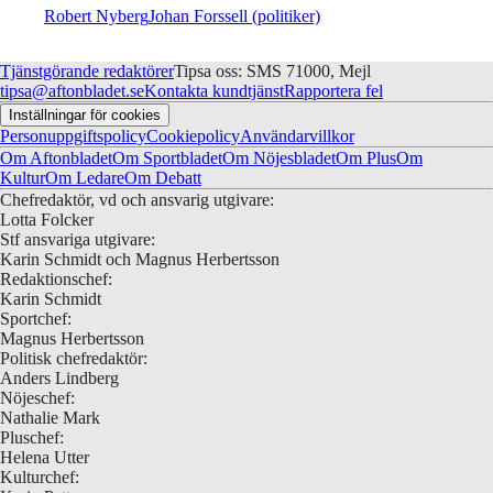
Robert Nyberg
Johan Forssell (politiker)
Tjänstgörande redaktörer
Tipsa oss: SMS 71000, Mejl
tipsa@aftonbladet.se
Kontakta kundtjänst
Rapportera fel
Inställningar för cookies
Personuppgiftspolicy
Cookiepolicy
Användarvillkor
Om Aftonbladet
Om Sportbladet
Om Nöjesbladet
Om Plus
Om
Kultur
Om Ledare
Om Debatt
Chefredaktör, vd och ansvarig utgivare:
Lotta Folcker
Stf ansvariga utgivare:
Karin Schmidt och Magnus Herbertsson
Redaktionschef:
Karin Schmidt
Sportchef:
Magnus Herbertsson
Politisk chefredaktör:
Anders Lindberg
Nöjeschef:
Nathalie Mark
Pluschef:
Helena Utter
Kulturchef: