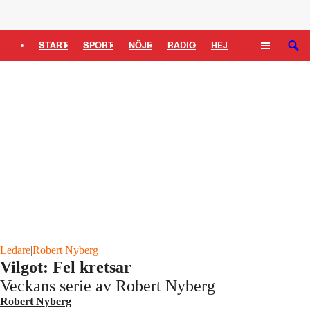
Logga in
START
SPORT
NÖJE
RADIO
HEJ
SÖK
PLUS
TIPSA
TV
KULTUR
LEDARE
Ledare
|
Robert Nyberg
Vilgot: Fel kretsar
Veckans serie av Robert Nyberg
Robert Nyberg