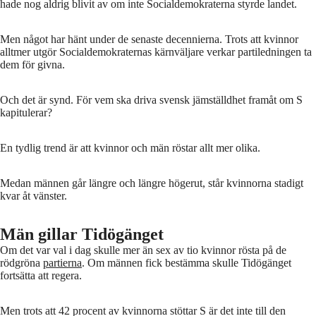
hade nog aldrig blivit av om inte Socialdemokraterna styrde landet.
Men något har hänt under de senaste decennierna. Trots att kvinnor
alltmer utgör Socialdemokraternas kärnväljare verkar partiledningen ta
dem för givna.
Och det är synd. För vem ska driva svensk jämställdhet framåt om S
kapitulerar?
En tydlig trend är att kvinnor och män röstar allt mer olika.
Medan männen går längre och längre högerut, står kvinnorna stadigt
kvar åt vänster.
Män gillar Tidögänget
Om det var val i dag skulle mer än sex av tio kvinnor rösta på de
rödgröna
partierna
. Om männen fick bestämma skulle Tidögänget
fortsätta att regera.
Men trots att 42 procent av kvinnorna stöttar S är det inte till den