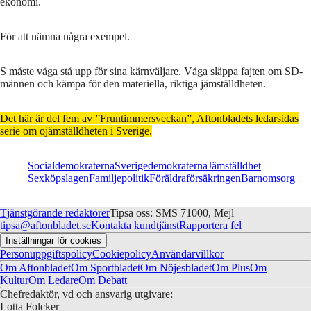
ekonomi.
För att nämna några exempel.
S måste våga stå upp för sina kärnväljare. Våga släppa fajten om SD-
männen och kämpa för den materiella, riktiga jämställdheten.
Det här är del fem av ”Fruntimmersveckan”, Aftonbladets ledarsidas
serie om ojämställdheten i Sverige.
Socialdemokraterna
Sverigedemokraterna
Jämställdhet
Sexköpslagen
Familjepolitik
Föräldraförsäkringen
Barnomsorg
Tjänstgörande redaktörer
Tipsa oss: SMS 71000, Mejl
tipsa@aftonbladet.se
Kontakta kundtjänst
Rapportera fel
Inställningar för cookies
Personuppgiftspolicy
Cookiepolicy
Användarvillkor
Om Aftonbladet
Om Sportbladet
Om Nöjesbladet
Om Plus
Om
Kultur
Om Ledare
Om Debatt
Chefredaktör, vd och ansvarig utgivare:
Lotta Folcker