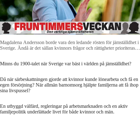
Magdalena Andersson borde vara den ledande rösten för jämställdhet i
Sverige. Ändå är det sällan kvinnors frågor och rättigheter prioriteras i
Socialdemokraternas retorik.
Foto: Christine Olsson/TT
Minns du 1900-talet när Sverige var bäst i världen på jämställdhet?
Då när särbeskattningen gjorde att kvinnor kunde lönearbeta och få en
egen försörjning? När allmän barnomsorg hjälpte familjerna att få ihop
sina livspussel?
En utbyggd välfärd, regleringar på arbetsmarknaden och en aktiv
familjepolitik underlättade livet för både kvinnor och män.