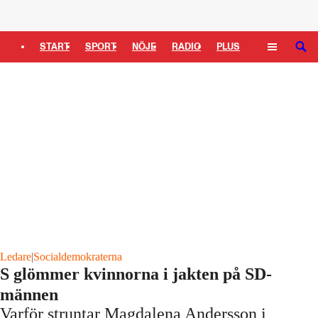
Logga in
START
SPORT
NÖJE
RADIO
PLUS
SÖK
TIPSA
TV
KULTUR
LEDARE
Ledare
|
Socialdemokraterna
S glömmer kvinnorna i jakten på SD-
männen
Varför struntar Magdalena Andersson i