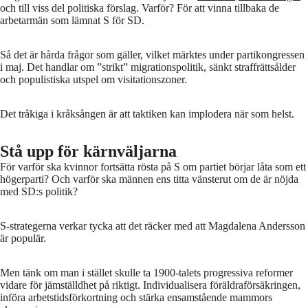
och till viss del politiska förslag. Varför? För att vinna tillbaka de
arbetarmän som lämnat S för SD.
Så det är hårda frågor som gäller, vilket märktes under partikongressen
i maj. Det handlar om ”strikt” migrationspolitik, sänkt straffrättsålder
och populistiska utspel om visitationszoner.
Det tråkiga i kråksången är att taktiken kan implodera när som helst.
Stå upp för kärnväljarna
För varför ska kvinnor fortsätta rösta på S om partiet börjar låta som ett
högerparti? Och varför ska männen ens titta vänsterut om de är nöjda
med SD:s politik?
S-strategerna verkar tycka att det räcker med att Magdalena Andersson
är populär.
Men tänk om man i stället skulle ta 1900-talets progressiva reformer
vidare för jämställdhet på riktigt. Individualisera föräldraförsäkringen,
införa arbetstidsförkortning och stärka ensamstående mammors