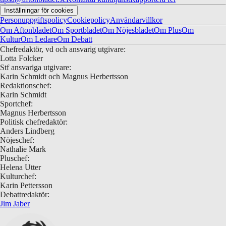
Inställningar för cookies
Personuppgiftspolicy
Cookiepolicy
Användarvillkor
Om Aftonbladet
Om Sportbladet
Om Nöjesbladet
Om Plus
Om
Kultur
Om Ledare
Om Debatt
Chefredaktör, vd och ansvarig utgivare:
Lotta Folcker
Stf ansvariga utgivare:
Karin Schmidt och Magnus Herbertsson
Redaktionschef:
Karin Schmidt
Sportchef:
Magnus Herbertsson
Politisk chefredaktör:
Anders Lindberg
Nöjeschef:
Nathalie Mark
Pluschef:
Helena Utter
Kulturchef:
Karin Pettersson
Debattredaktör:
Jim Jaber