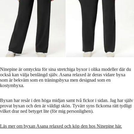
Ninepine är omtyckta för sina stretchiga byxor i olika modeller där du
också kan välja benlängd själv. Asana relaxed är deras vidare byxa
som är bekväm som en träningsbyxa men designad som en
kostymbyxa.
Byxan har resår i den höga midjan samt två fickor i sidan. Jag har själv
provat byxan och den är väldigt skön. Tyvärr syns fickorna rätt tydligt
vilket drar ned betyget lite (för mig personlighen).
Läs mer om byxan Asana relaxed och köp den hos Ninepine här.