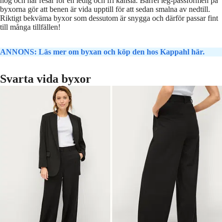
hög och har resår för en ledig och fri känsla. Barrel leg-passformen på
byxorna gör att benen är vida upptill för att sedan smalna av nedtill.
Riktigt bekväma byxor som dessutom är snygga och därför passar fint
till många tillfällen!
ANNONS: Läs mer om byxan och köp den hos Kappahl här.
Svarta vida byxor