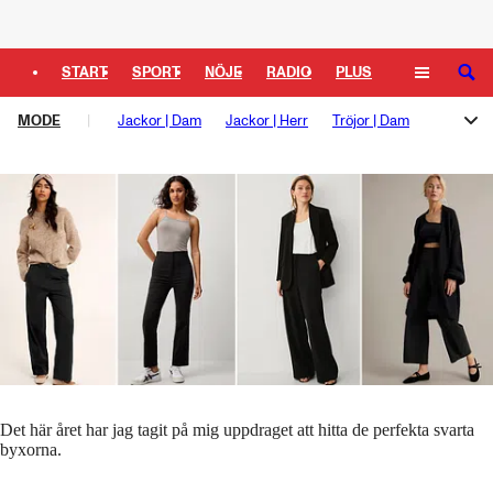
Texten innehåller annonslänkar (läs mer här)
Logga in
Svarta byxorna som ser dressade ut men
som är sköna som tights
START
SPORT
NÖJE
RADIO
PLUS
SÖK
Karin Wittur
MODE
TIPSA
Jackor | Dam
TV
KULTUR
Jackor | Herr
LEDARE
Tröjor | Dam
Artikeln innehåller annonslänkar
Tröjor | Herr
Byxor | Dam
Byxor | Herr
Klänningar
Skor | Dam
Skor | Herr
Accessoarer
Det här året har jag tagit på mig uppdraget att hitta de perfekta svarta
byxorna.