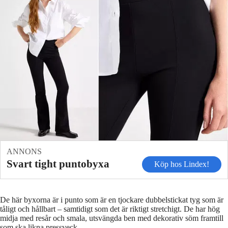
ANNONS
Svart tight puntobyxa
Köp hos Lindex!
De här byxorna är i punto som är en tjockare dubbelstickat tyg som är
tåligt och hållbart – samtidigt som det är riktigt stretchigt. De har hög
midja med resår och smala, utsvängda ben med dekorativ söm framtill
som ska likna pressveck.