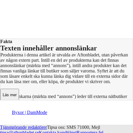
Fakta
Texten innehåller annonslänkar
Produkterna i denna artikel är utvalda av Aftonbladet, utan påverkan
av någon extern part. Intill en del av produkterna kan det finnas
annonslänkar (märkta med “annons”), intill andra produkter kan det
finnas vanliga länkar till butiker som säljer varorna. Syftet är att du
som läsare enkelt ska kunna länka dig vidare till en externa sidor där
du kan läsa mer om, eller köpa, de produkter vi skriver om.
Läs mer
Annonslänkarna (märkta med “annons”) leder till externa nätbutiker
där Aftonbladet får en provision vid en transaktion. Intäkterna bidrar
till att finansiera Aftonbladets journalistik. Aftonbladets uppdrag och
samhällsgranskande roll påverkas inte av detta innehåll. Bild och video
Byxor | Dam
Mode
kommer från producenten. Aftonbladets redaktion arbetar enbart på
uppdrag av läsarna och vår trovärdighet är avgörande för att vi ska
Tjänstgörande redaktörer
Tipsa oss: SMS 71000, Mejl
vara intressanta och relevanta.
tipsa@aftonbladet.se
Kontakta kundtjänst
Rapportera fel