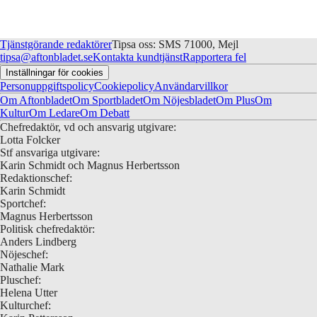
Tjänstgörande redaktörer
Tipsa oss: SMS 71000, Mejl
tipsa@aftonbladet.se
Kontakta kundtjänst
Rapportera fel
Inställningar för cookies
Personuppgiftspolicy
Cookiepolicy
Användarvillkor
Om Aftonbladet
Om Sportbladet
Om Nöjesbladet
Om Plus
Om
Kultur
Om Ledare
Om Debatt
Chefredaktör, vd och ansvarig utgivare:
Lotta Folcker
Stf ansvariga utgivare:
Karin Schmidt och Magnus Herbertsson
Redaktionschef:
Karin Schmidt
Sportchef:
Magnus Herbertsson
Politisk chefredaktör:
Anders Lindberg
Nöjeschef:
Nathalie Mark
Pluschef:
Helena Utter
Kulturchef: