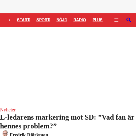
Logga in
START
SPORT
NÖJE
RADIO
PLUS
SÖK
TIPSA
TV
KULTUR
LEDARE
Nyheter
L-ledarens markering mot SD: ”Vad fan är
hennes problem?”
Fredrik Björkman