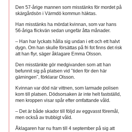
Den 57-årige mannen som misstänks för mordet på
skärgårdsön i Värmdö kommun häktas.
Han misstänks ha mördat kvinnan, som var hans
56-åriga flickvän sedan ungefär åtta månader.
– Han har lyckats hålla sig undan i ett och ett halvt
dygn. Om han skulle försättas på fri fot finns det risk
att han flyr, säger åklagare Emma Olsson.
Den misstänkte gör medgivanden som att han
befunnit sig på platsen vid "tiden för den här
gärningen", förklarar Olsson.
Kvinnan var död när vittnen, som larmade polisen
kom till platsen. Dödsorsaken är inte helt fastställd,
men kroppen visar spår efter omfattande våld.
– Det är både skador till följd av eggvasst föremål,
men också av trubbigt våld.
Åklagaren har nu fram till 4 september på sig att