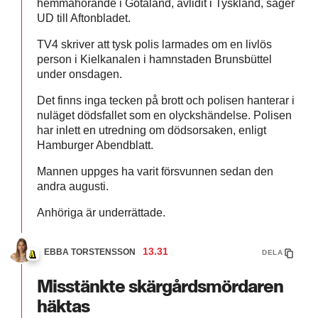
hemmahörande i Götaland, avlidit i Tyskland, säger
UD till Aftonbladet.
TV4 skriver att tysk polis larmades om en livlös
person i Kielkanalen i hamnstaden Brunsbüttel
under onsdagen.
Det finns inga tecken på brott och polisen hanterar i
nuläget dödsfallet som en olyckshändelse. Polisen
har inlett en utredning om dödsorsaken, enligt
Hamburger Abendblatt.
Mannen uppges ha varit försvunnen sedan den
andra augusti.
Anhöriga är underrättade.
13.31
EBBA TORSTENSSON
DELA
Misstänkte skärgårdsmördaren
häktas