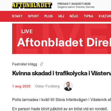
FREDAG 7 AUGUSTI 2026
Aftonbladet är en del av Schibsted Media.
Schibsted News
Dagens namn: Dennis, Denise
Tipsa oss
START
SPORT
PLUS
HEJ
NÖJE
TIPSA
KULTU
LIVE
Aftonbladet Dire
Fastnålat inlägg
Rysk "drönarsafari" - Civila jagas
0:48
Kvinna skadad i trafikolycka i Väster
1 aug 2025
Oskar Forsberg
Polis larmades i kväll till Stora Infartsvägen i Västervik ef
En person hade blivit påkörd av en bilist vid en rondell.