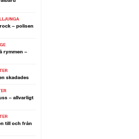
valbard
LLJUNGA
krock – polisen
IGE
å rymmen –
TER
len skadades
TER
ss – allvarligt
TER
n till och från