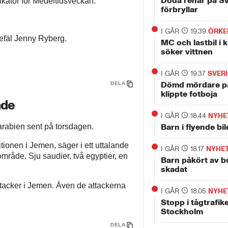
Döda renar på S
katör för Medeltidsveckan.
förbryllar
I GÅR
19.39
ÖRKE
efäl Jenny Ryberg.
MC och lastbil i 
söker vittnen
I GÅR
19.37
SVER
Dömd mördare p
DELA
klippte fotboja
ade
I GÅR
18.44
NYHE
iarabien sent på torsdagen.
Barn i flyende bi
tionen i Jemen, säger i ett uttalande
I GÅR
18.17
NYHE
mråde. Sju saudier, två egyptier, en
Barn påkört av bu
skadat
tacker i Jemen. Även de attackerna
I GÅR
18.05
NYHE
Stopp i tågtrafike
Stockholm
DELA