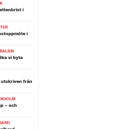
IK
attenbrist i
ETER
nstoppmöte i
RALIEN
Ska vi byta
utskriven från
CKHOLM
äp – och
BARD