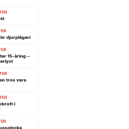
TER
tt
TER
ör djurplågeri
TER
ter 15-åring –
terlyst
TER
an tros vara
TER
obrott i
a
TER
bussolycka