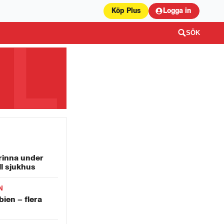
Köp Plus
Logga in
SÖK
rinna under
ll sjukhus
N
bien – flera