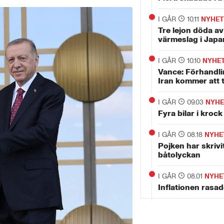
I GÅR
10.11
NYHET
Tre lejon döda a
värmeslag i Japa
I GÅR
10.10
NYHE
Vance: Förhandl
Iran kommer att t
I GÅR
09.03
NYHE
Fyra bilar i krock
I GÅR
08.18
NYHE
Pojken har skrivit
båtolyckan
I GÅR
08.01
NYHE
Inflationen rasade