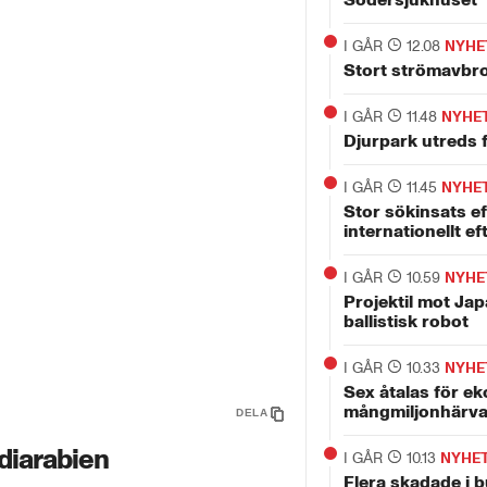
I GÅR
12.08
NYHE
Stort strömavbro
I GÅR
11.48
NYHE
Djurpark utreds f
I GÅR
11.45
NYHE
Stor sökinsats ef
internationellt ef
I GÅR
10.59
NYHE
Projektil mot Jap
ballistisk robot
I GÅR
10.33
NYHE
Sex åtalas för ek
mångmiljonhärv
DELA
diarabien
I GÅR
10.13
NYHE
Flera skadade i 