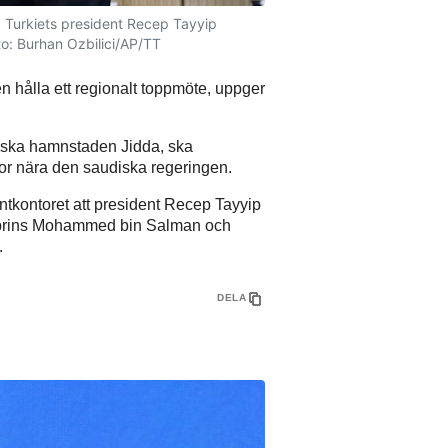
Turkiets president Recep Tayyip
to: Burhan Ozbilici/AP/TT
n hålla ett regionalt toppmöte, uppger
diska hamnstaden Jidda, ska
lor nära den saudiska regeringen.
ntkontoret att president Recep Tayyip
ronprins Mohammed bin Salman och
.
DELA