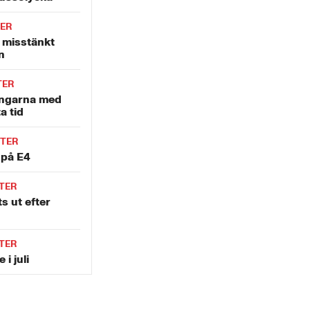
ER
v misstänkt
n
TER
ingarna med
a tid
TER
 på E4
TER
s ut efter
TER
 i juli