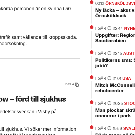
00.12
ÖRNSKÖLDSV
åkörda personen är en kvinna i 50-
Ny läcka – akut v
Örnsköldsvik
I GÅR
22.44
NYH
Uppgifter: Regio
rafik samt vållande till kroppsskada.
Saudiarabien
 undersökning.
I GÅR
22.15
AUST
Politikerns sms: 
jobb?
I GÅR
21.01
USA
Mitch McConnell 
DELA
rehabcenter
w – förd till sjukhus
I GÅR
20.25
STO
Man plockar skr
edelstidsveckan i Visby på
onanerar i park
I GÅR
19.59
SVAL
ill sjukhus. Vi söker mer information