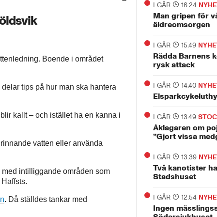
I GÅR
16.24
NYHE
Man gripen för v
köldsvik
äldreomsorgen
I GÅR
15.49
NYHE
Rädda Barnens ko
vattenledning. Boende i området
rysk attack
I GÅR
14.40
NYHE
 delar tips på hur man ska hantera
Elsparkcykeluth
lir kallt – och istället ha en kanna i
I GÅR
13.49
STO
Åklagaren om po
”Gjort vissa med
 rinnande vatten eller använda
I GÅR
13.39
NYHE
Två kanotister ha
, med intilliggande områden som
Stadshuset
Haffsts.
I GÅR
12.54
NYHE
en
. Då ställdes tankar med
Ingen mässlingss
Södersjukhuset