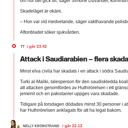
om hur det gick till, säger Simone Duvander, kommuni
Skadeläget är okänt.
– Hon var vid medvetande, säger vakthavande polisb
Aftonbladet söker sjukvården.
i går
23.42
TT
Attack i Saudiarabien – flera skad
Minst elva civila har skadats i en attack i södra Saud
Turki al-Maliki, talesperson för den saudiskledda koali
att attacken genomfördes av Huthirörelsen i ett gränso
jemenit och en pakistanier uppges vara skadade.
Tidigare på torsdagen dödades minst 30 personer i at
har Huthirörelsen anklagats för att ha legat bakom.
i går
22.12
NELLY KRONSTRAND