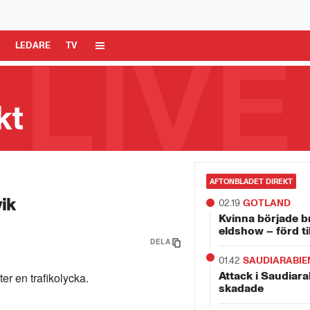
 Media AB är ansvarig för dina data på denna webbplats.
Läs mer här
R
LEDARE
TV
kt
AFTONBLADET DIREKT
vik
02.19
GOTLAND
Kvinna började b
eldshow – förd ti
DELA
01.42
SAUDIARABIE
Attack i Saudiara
ter en trafikolycka.
skadade