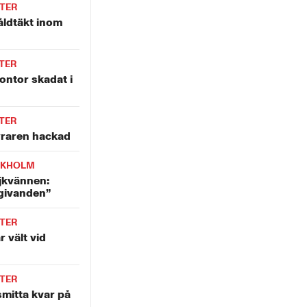
TER
åldtäkt inom
TER
ntor skadat i
TER
yraren hackad
CKHOLM
jkvännen:
givanden”
TER
r vält vid
TER
mitta kvar på