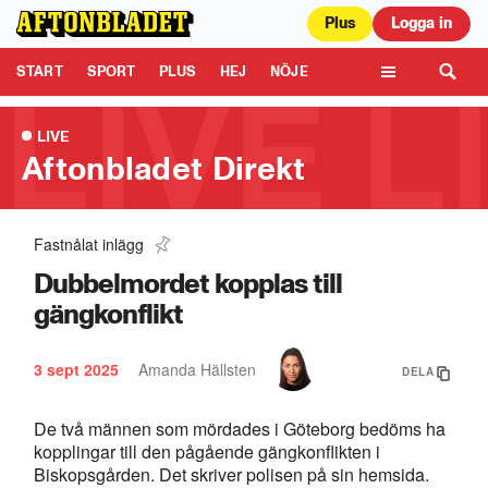
Plus
Logga in
Aftonbladet är en del av Schibsted Media.
Schibsted News Media AB är
ansvarig för dina data på denna webbplats.
Läs mer här
Tipsa oss
START
SPORT
PLUS
HEJ
NÖJE
TIPSA
KULTUR
LEDARE
TV
LIVE
Aftonbladet Direkt
Fastnålat inlägg
Rysk "drönarsafari" - Civila jagas
0:48
Dubbelmordet kopplas till
gängkonflikt
3 sept 2025
Amanda Hällsten
DELA
De två männen som mördades i Göteborg bedöms ha
kopplingar till den pågående gängkonflikten i
Biskopsgården. Det skriver polisen på sin hemsida.