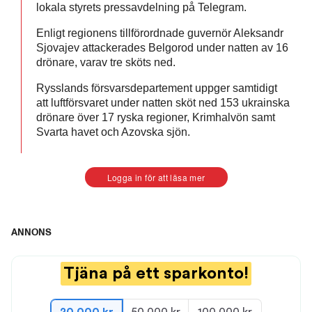
lokala styrets pressavdelning på Telegram.
Enligt regionens tillförordnade guvernör Aleksandr
Sjovajev attackerades Belgorod under natten av 16
drönare, varav tre sköts ned.
Rysslands försvarsdepartement uppger samtidigt
att luftförsvaret under natten sköt ned 153 ukrainska
drönare över 17 ryska regioner, Krimhalvön samt
Svarta havet och Azovska sjön.
Logga in för att läsa mer
Se de nya UFO-bilderna
ANNONS
0:36