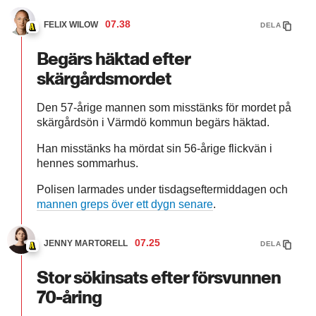
07.38
FELIX WILOW
DELA
Begärs häktad efter
skärgårdsmordet
Den 57-årige mannen som misstänks för mordet på
skärgårdsön i Värmdö kommun begärs häktad.
Han misstänks ha mördat sin 56-årige flickvän i
hennes sommarhus.
Polisen larmades under tisdagseftermiddagen och
mannen greps över ett dygn senare
.
07.25
JENNY MARTORELL
DELA
Stor sökinsats efter försvunnen
70-åring