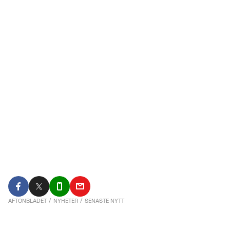
AFTONBLADET
/
NYHETER
/
SENASTE NYTT