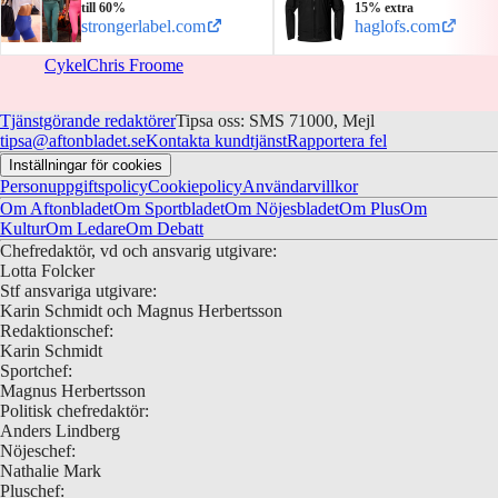
till 60%
15% extra
strongerlabel.com
haglofs.com
Cykel
Chris Froome
Tjänstgörande redaktörer
Tipsa oss: SMS 71000, Mejl
tipsa@aftonbladet.se
Kontakta kundtjänst
Rapportera fel
Inställningar för cookies
Personuppgiftspolicy
Cookiepolicy
Användarvillkor
Om Aftonbladet
Om Sportbladet
Om Nöjesbladet
Om Plus
Om
Kultur
Om Ledare
Om Debatt
Chefredaktör, vd och ansvarig utgivare:
Lotta Folcker
Stf ansvariga utgivare:
Karin Schmidt och Magnus Herbertsson
Redaktionschef:
Karin Schmidt
Sportchef:
Magnus Herbertsson
Politisk chefredaktör:
Anders Lindberg
Nöjeschef:
Nathalie Mark
Pluschef: