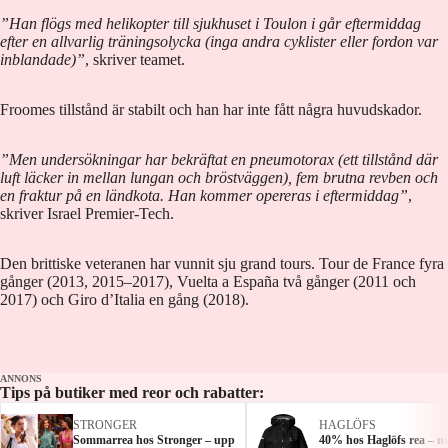
”Han flögs med helikopter till sjukhuset i Toulon i går eftermiddag
efter en allvarlig träningsolycka (inga andra cyklister eller fordon var
inblandade)”
, skriver teamet.
Froomes tillstånd är stabilt och han har inte fått några huvudskador.
”Men undersökningar har bekräftat en pneumotorax (ett tillstånd där
luft läcker in mellan lungan och bröstväggen), fem brutna revben och
en fraktur på en ländkota. Han kommer opereras i eftermiddag”
,
skriver Israel Premier-Tech.
Den brittiske veteranen har vunnit sju grand tours. Tour de France fyra
gånger (2013, 2015–2017), Vuelta a España två gånger (2011 och
2017) och Giro d’Italia en gång (2018).
ANNONS
Tips på butiker med reor och rabatter:
STRONGER
HAGLÖFS
Sommarrea hos Stronger – upp
40% hos Haglöfs rea – n