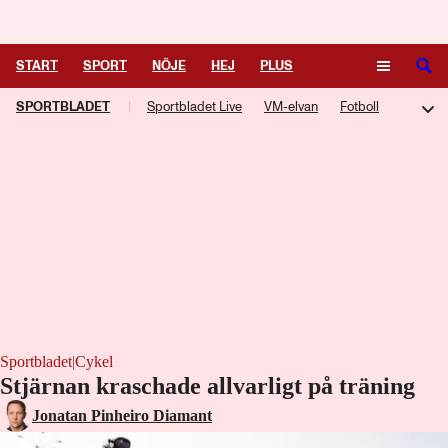
Logga in
START
SPORT
NÖJE
HEJ
PLUS
SPORTBLADET
|
Sportbladet Live
VM-elvan
Fotboll
TIPSA
TV
KULTUR
LEDARE
Hockey
Trav
Speltips
Live-TV
TV-guide
Podcasts
F1-bloggen
NHL-bloggen
Silly Season
Motorsport
Kampsport
Managerspel
Fotbollsresan
Hockeyresan
Sportbladet
|
Cykel
Stjärnan kraschade allvarligt på träning
Jonatan Pinheiro Diamant