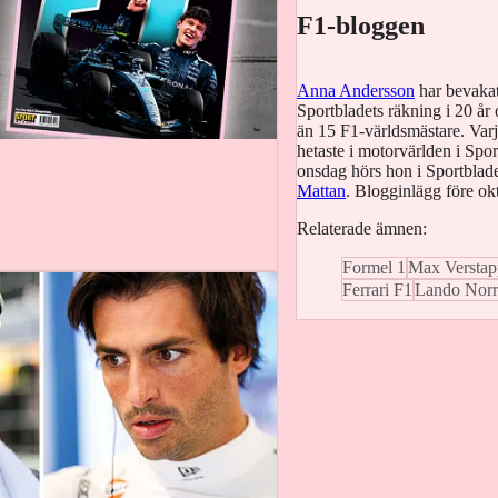
F1-bloggen
Anna Andersson
har bevaka
Sportbladets räkning i 20 år o
än 15 F1-världsmästare. Varje
hetaste i motorvärlden i Spor
onsdag hörs hon i Sportbla
Mattan
. Blogginlägg före ok
Relaterade ämnen:
Formel 1
Max Verstap
Ferrari F1
Lando Norr