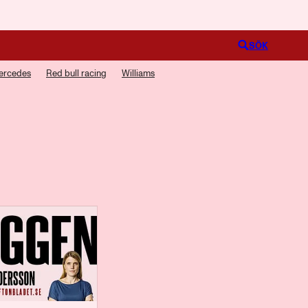
Logga in
SÖK
ercedes
Red bull racing
Williams