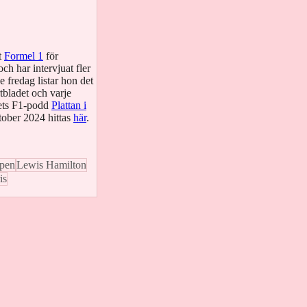
t
Formel 1
för
ch har intervjuat fler
 fredag listar hon det
tbladet och varje
dets F1-podd
Plattan i
tober 2024 hittas
här
.
pen
Lewis Hamilton
is