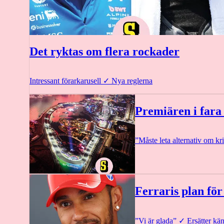
Det ryktas om flera rockader
Intressant förarkarusell
✓
Nya reglerna
Premiären i fara 
”Måste leta alternativ om kri
Ferraris plan f
”Vi är glada”
✓
Ersätter kä