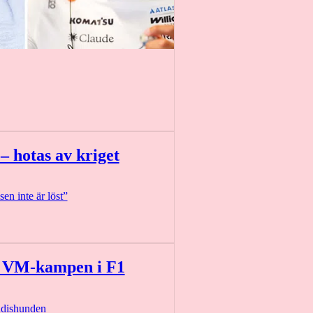
– hotas av kriget
sen inte är löst”
ör VM-kampen i F1
ndishunden