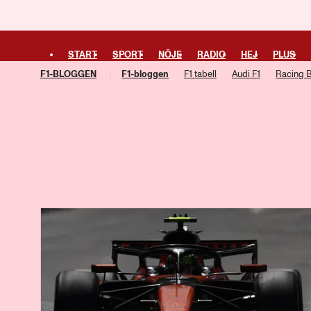
START
SPORT
NÖJE
RADIO
HEJ
PLUS
F1-BLOGGEN
F1-bloggen
F1 tabell
Audi F1
Racing B