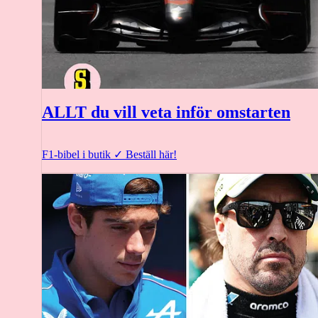
ALLT du vill veta inför omstarten
F1-bibel i butik
✓
Beställ här!