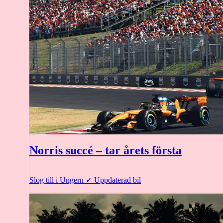
Norris succé – tar årets första
Slog till i Ungern
✓
Uppdaterad bil