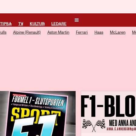
TIPSA
TV
KULTUR
LEDARE
ulls
Alpine (Renault)
Aston Martin
Ferrari
Haas
McLaren
M