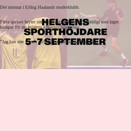
Det stormar i Erling Haalands moderklubb.
Flera spelare bryter sina kontrakt med Bryne samtidigt som laget
kämpar för sin existens i Norges högstaliga.
”Jag kan inte sova”, skriver storstjärnan på Snapchat.