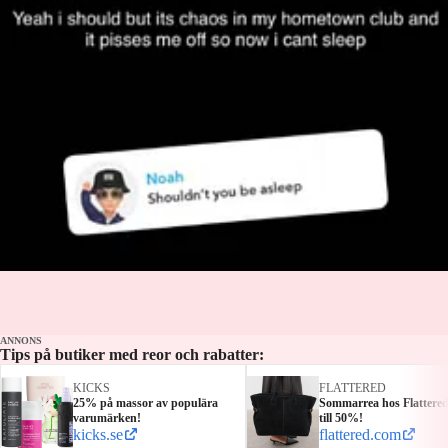
ANNONS
Tips på butiker med reor och rabatter:
KICKS
FLATTERED
25% på massor av populära
Sommarrea hos Flattere
varumärken!
till 50%!
kicks.se
flattered.com