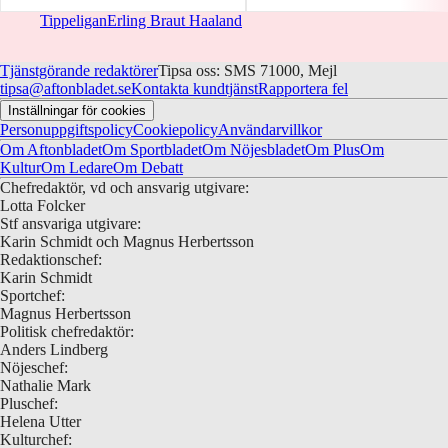
Tippeligan
Erling Braut Haaland
Tjänstgörande redaktörer
Tipsa oss: SMS 71000, Mejl
tipsa@aftonbladet.se
Kontakta kundtjänst
Rapportera fel
Inställningar för cookies
Personuppgiftspolicy
Cookiepolicy
Användarvillkor
Om Aftonbladet
Om Sportbladet
Om Nöjesbladet
Om Plus
Om
Kultur
Om Ledare
Om Debatt
Chefredaktör, vd och ansvarig utgivare:
Lotta Folcker
Stf ansvariga utgivare:
Karin Schmidt och Magnus Herbertsson
Redaktionschef:
Karin Schmidt
Sportchef:
Magnus Herbertsson
Politisk chefredaktör:
Anders Lindberg
Nöjeschef:
Nathalie Mark
Pluschef:
Helena Utter
Kulturchef: