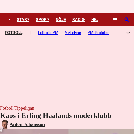
Logga in
START
SPORT
NÖJE
RADIO
HEJ
SÖK
FOTBOLL
PLUS
TIPSA
Fotbolls-VM
TV
KULTUR
VM-elvan
LEDARE
VM-Profeten
Champions League
Allsvenskan
Superettan
Damallsvenskan
Aftonbladets Guldbollen
Premier League
Serie A
La Liga
Ligue 1
Bundesliga
Europa League
Fotboll
|
Tippeligan
Kaos i Erling Haalands moderklubb
Laddar ...
Anton Johansson