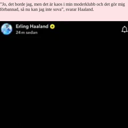
”Jo, det borde jag, men det är kaos i min moderklubb och det gör mig
förbannad, så nu kan jag inte sova”, svarar Haaland.