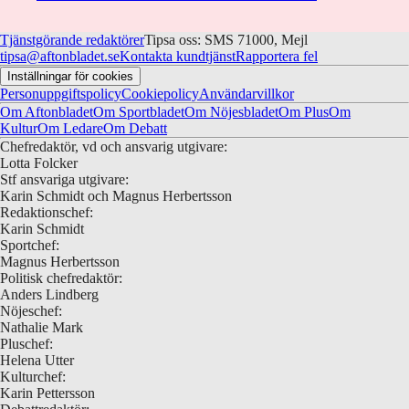
Tjänstgörande redaktörer
Tipsa oss: SMS 71000, Mejl
tipsa@aftonbladet.se
Kontakta kundtjänst
Rapportera fel
Inställningar för cookies
Personuppgiftspolicy
Cookiepolicy
Användarvillkor
Om Aftonbladet
Om Sportbladet
Om Nöjesbladet
Om Plus
Om
Kultur
Om Ledare
Om Debatt
Chefredaktör, vd och ansvarig utgivare:
Lotta Folcker
Stf ansvariga utgivare:
Karin Schmidt och Magnus Herbertsson
Redaktionschef:
Karin Schmidt
Sportchef:
Magnus Herbertsson
Politisk chefredaktör:
Anders Lindberg
Nöjeschef:
Nathalie Mark
Pluschef:
Helena Utter
Kulturchef:
Karin Pettersson