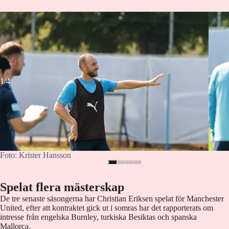
Foto: Krister Hansson
Foto: 
1/4
Foto: Krister Hansson
Spelat flera mästerskap
De tre senaste säsongerna har Christian Eriksen spelat för Manchester
United, efter att kontraktet gick ut i somras har det rapporterats om
intresse från engelska Burnley, turkiska Besiktas och spanska
Mallorca.