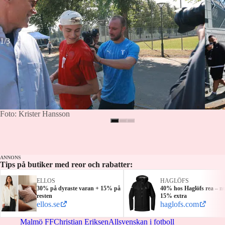
1/3
Foto: Krister Hansson
ANNONS
Tips på butiker med reor och rabatter:
ELLOS
HAGLÖFS
30% på dyraste varan + 15% på
40% hos Haglöfs rea – n
resten
15% extra
ellos.se
haglofs.com
Malmö FF
Christian Eriksen
Allsvenskan i fotboll