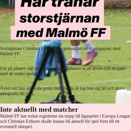
Storstjärnan Christian Eriksen har genomfört ett träningspass med
Malmö FF.
Ute på planen såg den offensive mittfältaren ut att trivas och skojade
med de andra spelarna.
Även om han inte ville prata med media så tog han sig tid och skrev
autografer till fans.
Inte aktuellt med matcher
Malmö FF har redan registretat sin trupp till ligaspelet i Europa League
och Christian Eriksen skulle kunna bli aktuell för spel först till ett
eventuell slutspel.