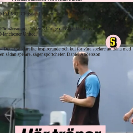
MALMÖ. Christian Eriksen tränade med Malmö FF under torsdagen.
För närvarande är den 33-årige dansken klubblös efter att ha lämnat
Manchester United.
–⁠ Det är så klart lite inspirerande och kul för våra spelare att träna med
en sådan spelare, säger sportchefen Daniel Andersson.