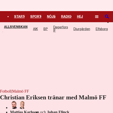
Logga in
START
SPORT
NÖJE
RADIO
HEJ
SÖK
ALLSVENSKAN
Degerfors
PLUS
TIPSA
TV
KULTUR
LEDARE
AIK
BP
Djurgården
Elfsborg
IF
Fotboll
|
Malmö FF
Christian Eriksen tränar med Malmö FF
Laddar ...
Mattias Karlsson
och
Johan Flinck