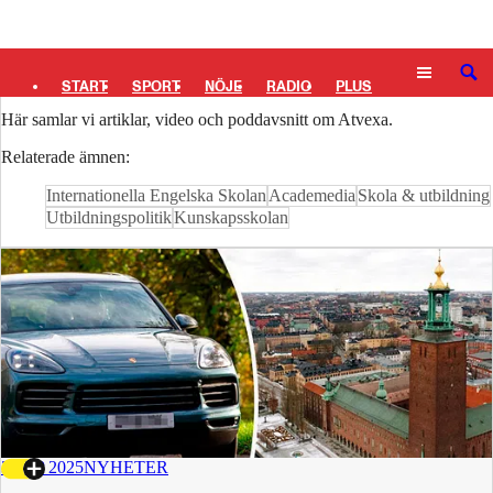
Logga in
Atvexa
SÖK
START
SPORT
NÖJE
RADIO
PLUS
Här samlar vi artiklar, video och poddavsnitt om Atvexa.
TIPSA
TV
KULTUR
LEDARE
Relaterade ämnen:
Internationella Engelska Skolan
Academedia
Skola & utbildning
Utbildningspolitik
Kunskapsskolan
3 SEP 2025
NYHETER