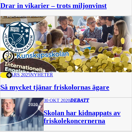
Drar in vikarier – trots miljonvinst
28 MARS 2025
NYHETER
Så mycket tjänar friskolornas ägare
30 OKT 2020
DEBATT
Skolan har kidnappats av
friskolekoncernerna