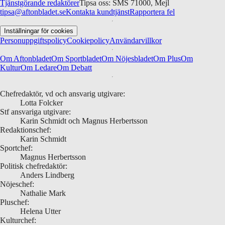
Tjänstgörande redaktörer
Tipsa oss: SMS 71000, Mejl
tipsa@aftonbladet.se
Kontakta kundtjänst
Rapportera fel
Inställningar för cookies
Personuppgiftspolicy
Cookiepolicy
Användarvillkor
Om Aftonbladet
Om Sportbladet
Om Nöjesbladet
Om Plus
Om
Kultur
Om Ledare
Om Debatt
Chefredaktör, vd och ansvarig utgivare:
Lotta Folcker
Stf ansvariga utgivare:
Karin Schmidt och Magnus Herbertsson
Redaktionschef:
Karin Schmidt
Sportchef:
Magnus Herbertsson
Politisk chefredaktör:
Anders Lindberg
Nöjeschef:
Nathalie Mark
Pluschef:
Helena Utter
Kulturchef: