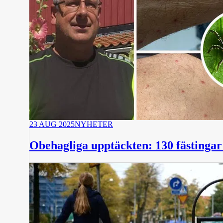
23 AUG 2025
NYHETER
Obehagliga upptäckten: 130 fästinga