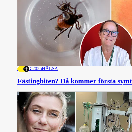
1 AUG 2025
HÄLSA
Fästingbiten? Då kommer första sym