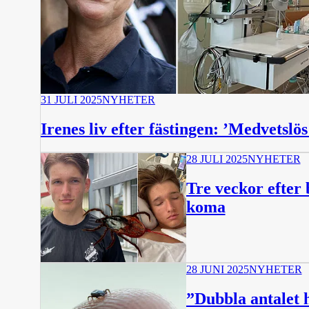
31 JULI 2025
NYHETER
Irenes liv efter fästingen: ’Medvetslö
28 JULI 2025
NYHETER
Tre veckor efter
koma
28 JUNI 2025
NYHETER
”Dubbla antalet 