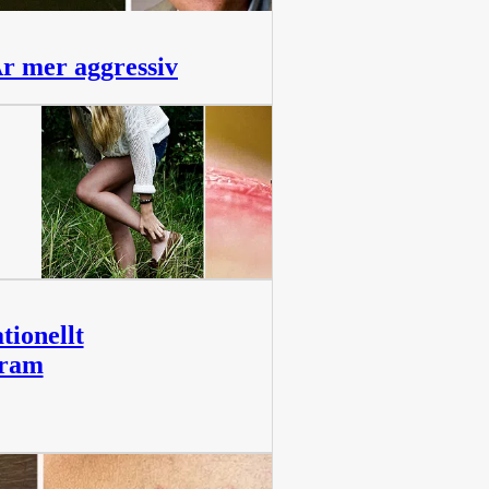
Är mer aggressiv
14 min
tionellt
gram