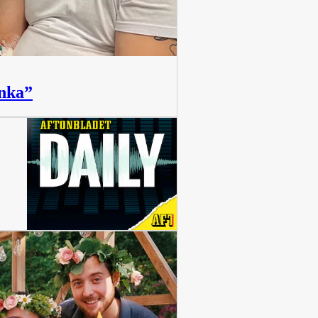
änka”
11 min