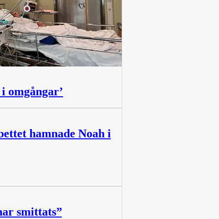
s i omgångar’
 bettet hamnade Noah i
har smittats”