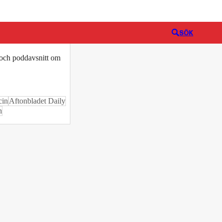
Logga in
SÖK
o och poddavsnitt om
cin
Aftonbladet Daily
n