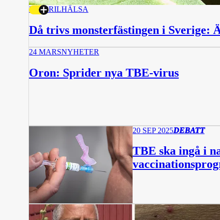
28 APRIL
HÄLSA
Då trivs monsterfästingen i Sverige: 
24 MARS
NYHETER
Oron: Sprider nya TBE-virus
20 SEP 2025
DEBATT
TBE ska ingå i na
vaccinationspro