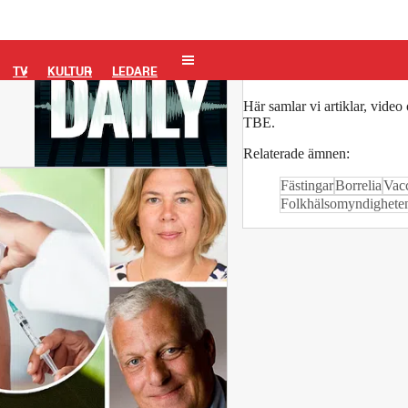
TBE
us
TV
KULTUR
LEDARE
Här samlar vi artiklar, vide
TBE.
Relaterade ämnen:
13 min
Fästingar
Borrelia
Vac
Folkhälsomyndighete