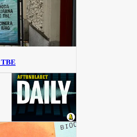
d TBE
12 min